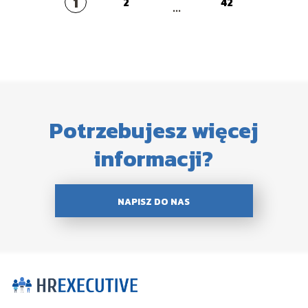
1
2
42
...
Potrzebujesz więcej
informacji?
NAPISZ DO NAS