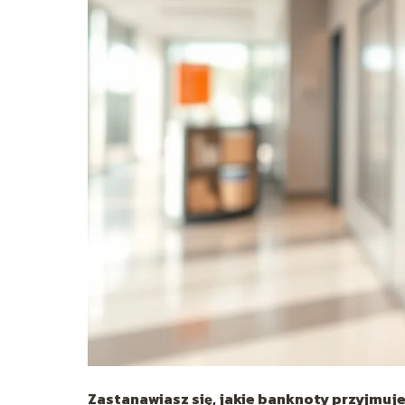
Zastanawiasz się,
jakie banknoty przyjmuj