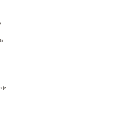
.
w
ki
o je