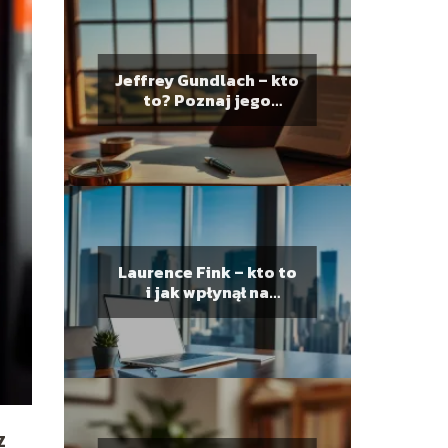
Jeffrey Gundlach – kto
to? Poznaj jego
osiągnięcia i wpływ na
rynek
Laurence Fink – kto to
i jak wpłynął na
światowy biznes?
Z