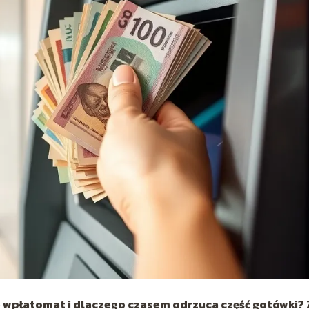
e wpłatomat
i dlaczego czasem odrzuca część gotówki? 