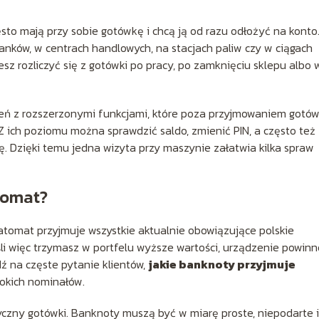
sto mają przy sobie gotówkę i chcą ją od razu odłożyć na konto
anków, w centrach handlowych, na stacjach paliw czy w ciągach
sz rozliczyć się z gotówki po pracy, po zamknięciu sklepu albo 
zeń z rozszerzonymi funkcjami, które poza przyjmowaniem gotów
 ich poziomu można sprawdzić saldo, zmienić PIN, a często też
tę. Dzięki temu jedna wizyta przy maszynie załatwia kilka spraw
tomat?
atomat przyjmuje wszystkie aktualnie obowiązujące polskie
li więc trzymasz w portfelu wyższe wartości, urządzenie powinn
ź na częste pytanie klientów,
jakie banknoty przyjmuje
sokich nominałów.
izyczny gotówki. Banknoty muszą być w miarę proste, niepodarte i