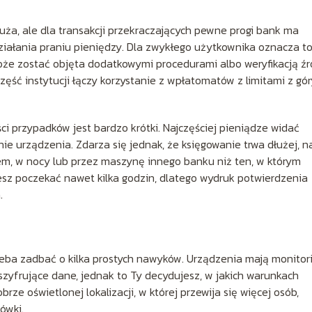
ża, ale dla transakcji przekraczających pewne progi bank ma
iałania praniu pieniędzy. Dla zwykłego użytkownika oznacza t
że zostać objęta dodatkowymi procedurami albo weryfikacją źr
zęść instytucji łączy korzystanie z wpłatomatów z limitami z gór
ci przypadków jest bardzo krótki. Najczęściej pieniądze widać
ie urządzenia. Zdarza się jednak, że księgowanie trwa dłużej, n
m, w nocy lub przez maszynę innego banku niż ten, w którym
z poczekać nawet kilka godzin, dlatego wydruk potwierdzenia
.
zeba zadbać o kilka prostych nawyków. Urządzenia mają monitori
szyfrujące dane, jednak to Ty decydujesz, w jakich warunkach
e oświetlonej lokalizacji, w której przewija się więcej osób,
ówki.