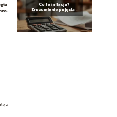
Co to inflacja?
egła
Zrozumienie pojęcia i
nto.
jego wpływ na finanse
a
atę z