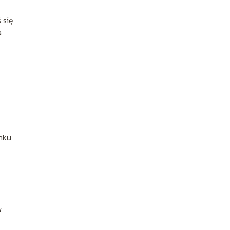
 się
a
anku
w