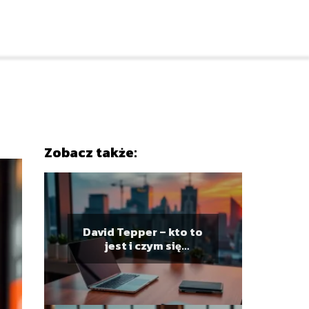
Zobacz także:
David Tepper – kto to
jest i czym się
zajmuje?