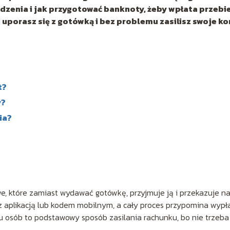
ządzenia i jak przygotować banknoty, żeby wpłata przebi
j uporasz się z gotówką i bez problemu zasilisz swoje ko
t?
y?
ia?
 które zamiast wydawać gotówkę, przyjmuje ją i przekazuje n
z aplikacją lub kodem mobilnym, a cały proces przypomina wypł
u osób to podstawowy sposób zasilania rachunku, bo nie trzeba