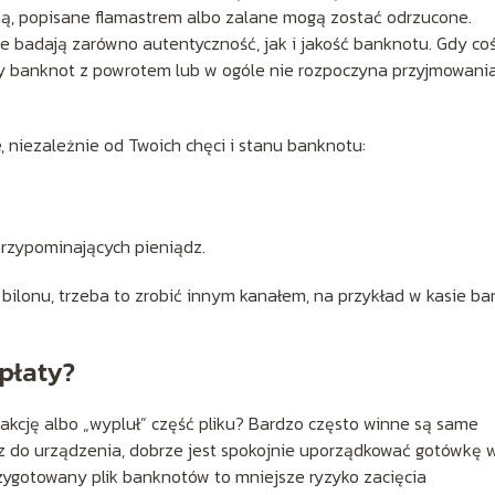
mą, popisane flamastrem albo zalane mogą zostać odrzucone.
e badają zarówno autentyczność, jak i jakość banknotu. Gdy coś
y banknot z powrotem lub w ogóle nie rozpoczyna przyjmowani
, niezależnie od Twoich chęci i stanu banknotu:
rzypominających pieniądz.
ć bilonu, trzeba to zrobić innym kanałem, na przykład w kasie b
.
płaty?
sakcję albo „wypluł” część pliku? Bardzo często winne są same
sz do urządzenia, dobrze jest spokojnie uporządkować gotówkę 
ygotowany plik banknotów to mniejsze ryzyko zacięcia