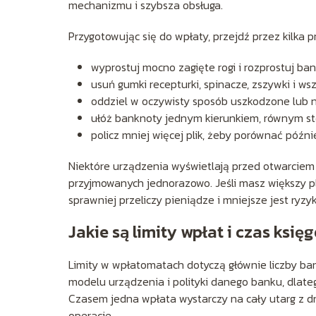
mechanizmu i szybsza obsługa.
Przygotowując się do wpłaty, przejdź przez kilka p
wyprostuj mocno zagięte rogi i rozprostuj ban
usuń gumki recepturki, spinacze, zszywki i wsz
oddziel w oczywisty sposób uszkodzone lub 
ułóż banknoty jednym kierunkiem, równym st
policz mniej więcej plik, żeby porównać późni
Niektóre urządzenia wyświetlają przed otwarciem
przyjmowanych jednorazowo. Jeśli masz większy pl
sprawniej przeliczy pieniądze i mniejsze jest ry
Jakie są limity wpłat i czas ksi
Limity w wpłatomatach dotyczą głównie liczby b
modelu urządzenia i polityki danego banku, dlat
Czasem jedna wpłata wystarczy na cały utarg z dn
operacje.