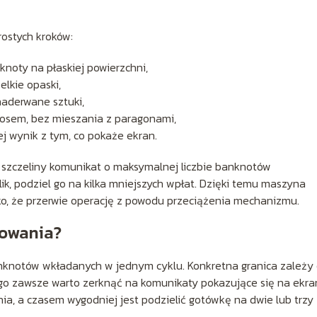
rostych kroków:
knoty na płaskiej powierzchni,
elkie opaski,
naderwane sztuki,
osem, bez mieszania z paragonami,
ej wynik z tym, co pokaże ekran.
 szczeliny komunikat o maksymalnej liczbie banknotów
ik, podziel go na kilka mniejszych wpłat. Dzięki temu maszyna
zyko, że przerwie operację z powodu przeciążenia mechanizmu.
ęgowania?
anknotów wkładanych w jednym cyklu. Konkretna granica zależy
ego zawsze warto zerknąć na komunikaty pokazujące się na ekra
ia, a czasem wygodniej jest podzielić gotówkę na dwie lub trzy