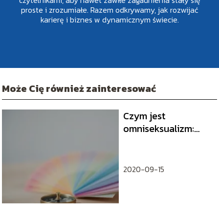
proste i zrozumiałe. Razem odkrywamy, jak rozwijać
karierę i biznes w dynamicznym świecie.
Może Cię również zainteresować
Czym jest
omniseksualizm:
definicja i
najważniejsze
różnice
2020-09-15