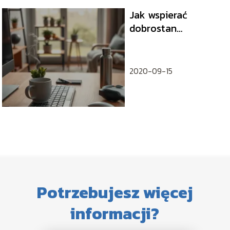
Jak wspierać
dobrostan
pracowników?
Praktyczny
przewodnik
2020-09-15
Potrzebujesz więcej
informacji?