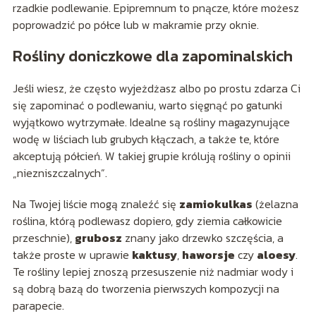
rzadkie podlewanie. Epipremnum to pnącze, które możesz
poprowadzić po półce lub w makramie przy oknie.
Rośliny doniczkowe dla zapominalskich
Jeśli wiesz, że często wyjeżdżasz albo po prostu zdarza Ci
się zapominać o podlewaniu, warto sięgnąć po gatunki
wyjątkowo wytrzymałe. Idealne są rośliny magazynujące
wodę w liściach lub grubych kłączach, a także te, które
akceptują półcień. W takiej grupie królują rośliny o opinii
„niezniszczalnych”.
Na Twojej liście mogą znaleźć się
zamiokulkas
(żelazna
roślina, którą podlewasz dopiero, gdy ziemia całkowicie
przeschnie),
grubosz
znany jako drzewko szczęścia, a
także proste w uprawie
kaktusy
,
haworsje
czy
aloesy
.
Te rośliny lepiej znoszą przesuszenie niż nadmiar wody i
są dobrą bazą do tworzenia pierwszych kompozycji na
parapecie.