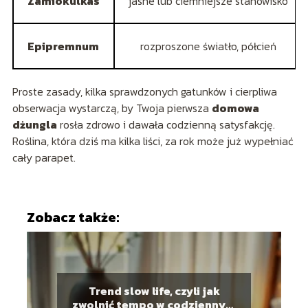
Zamiokulkas
jasne lub ciemniejsze stanowisko
Epipremnum
rozproszone światło, półcień
Proste zasady, kilka sprawdzonych gatunków i cierpliwa
obserwacja wystarczą, by Twoja pierwsza
domowa
dżungla
rosła zdrowo i dawała codzienną satysfakcję.
Roślina, która dziś ma kilka liści, za rok może już wypełniać
cały parapet.
Zobacz także:
Trend slow life, czyli jak
zwolnić tempo w codziennym