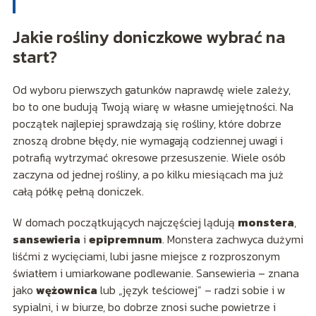
Jakie rośliny doniczkowe wybrać na
start?
Od wyboru pierwszych gatunków naprawdę wiele zależy,
bo to one budują Twoją wiarę w własne umiejętności. Na
początek najlepiej sprawdzają się rośliny, które dobrze
znoszą drobne błędy, nie wymagają codziennej uwagi i
potrafią wytrzymać okresowe przesuszenie. Wiele osób
zaczyna od jednej rośliny, a po kilku miesiącach ma już
całą półkę pełną doniczek.
W domach początkujących najczęściej lądują
monstera
,
sansewieria
i
epipremnum
. Monstera zachwyca dużymi
liśćmi z wycięciami, lubi jasne miejsce z rozproszonym
światłem i umiarkowane podlewanie. Sansewieria – znana
jako
wężownica
lub „język teściowej” – radzi sobie i w
sypialni, i w biurze, bo dobrze znosi suche powietrze i