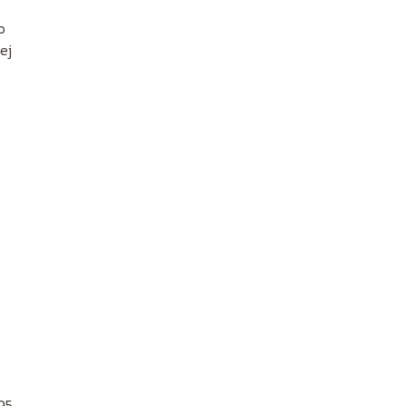
o
ej
95