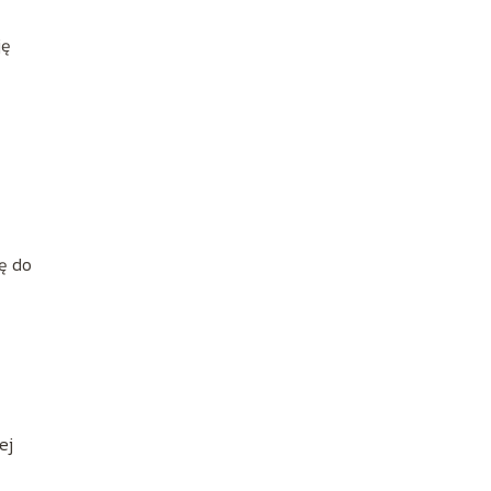
ję
ię do
ej