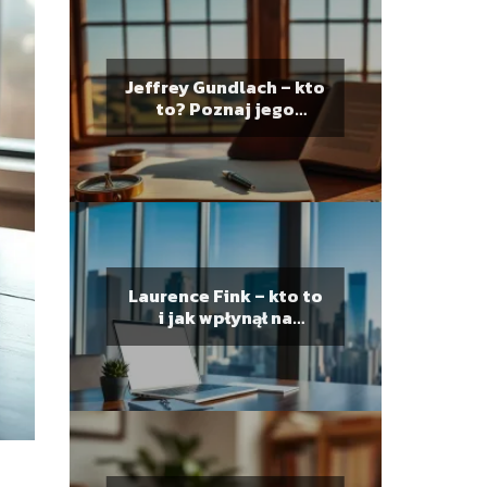
Jeffrey Gundlach – kto
to? Poznaj jego
osiągnięcia i wpływ na
rynek
Laurence Fink – kto to
i jak wpłynął na
światowy biznes?