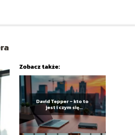
era
Zobacz także:
David Tepper – kto to
jest i czym się
zajmuje?