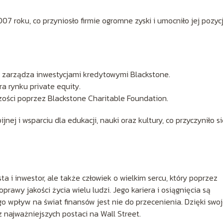
 roku, co przyniosło firmie ogromne zyski i umocniło jej pozyc
ie zarządza inwestycjami kredytowymi Blackstone.
ra rynku private equity.
zości poprzez Blackstone Charitable Foundation.
nej i wsparciu dla edukacji, nauki oraz kultury, co przyczyniło s
a i inwestor, ale także człowiek o wielkim sercu, który poprzez
oprawy jakości życia wielu ludzi. Jego kariera i osiągnięcia są
go wpływ na świat finansów jest nie do przecenienia. Dzięki swoj
z najważniejszych postaci na Wall Street.