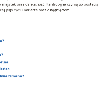
ajątek oraz działalność filantropijna czynią go postacią
iżej jego życiu, karierze oraz osiągnięciom.
na?
a?
pijna
dation
Schwarzmana?