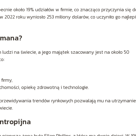
nie około 19% udziałów w firmie, co znacząco przyczynia się d
2022 roku wyniosło 253 miliony dolarów, co uczyniło go najlepi
rzmana?
ludzi na świecie, a jego majątek szacowany jest na około 50
to:
firmy,
chomości, opiekę zdrowotną i technologie.
o przewidywania trendów rynkowych pozwalają mu na utrzymanie
wiecie.
antropijna
ierwszą żoną była Ellen Phillips, z którą ma dwoje dzieci. W 19