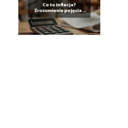
Co to inflacja?
Zrozumienie pojęcia i
jego wpływ na finanse