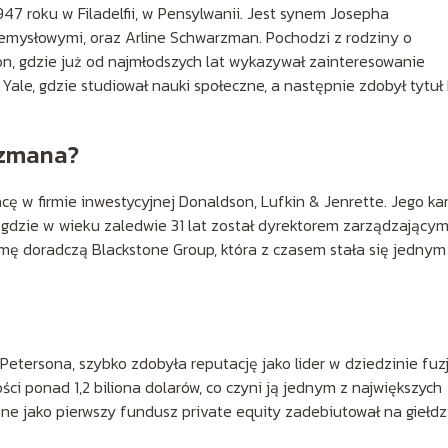
47 roku w Filadelfii, w Pensylwanii. Jest synem Josepha
zemysłowymi, oraz Arline Schwarzman. Pochodzi z rodziny o
n, gdzie już od najmłodszych lat wykazywał zainteresowanie
Yale, gdzie studiował nauki społeczne, a następnie zdobył tytu
rzmana?
 w firmie inwestycyjnej Donaldson, Lufkin & Jenrette. Jego kar
 gdzie w wieku zaledwie 31 lat został dyrektorem zarządzający
rmę doradczą Blackstone Group, która z czasem stała się jednym
tersona, szybko zdobyła reputację jako lider w dziedzinie fuzji
ci ponad 1,2 biliona dolarów, co czyni ją jednym z największych
ne jako pierwszy fundusz private equity zadebiutował na giełdzi