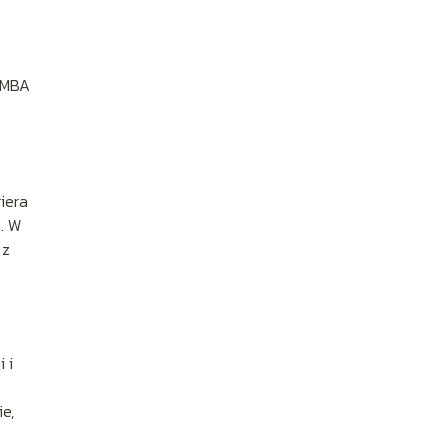
ł MBA
iera
m. W
 z
 i
e,