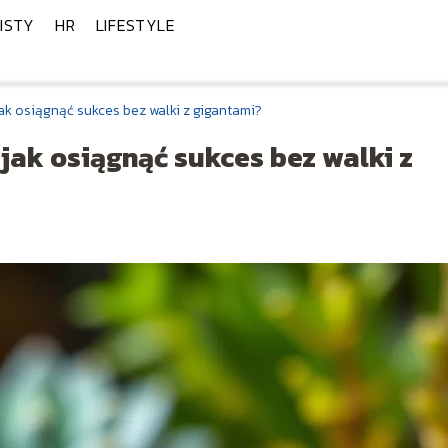
ISTY
HR
LIFESTYLE
jak osiągnąć sukces bez walki z gigantami?
 jak osiągnąć sukces bez walki z