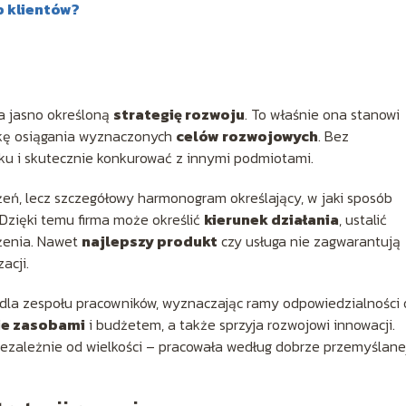
b klientów?
a jasno określoną
strategię rozwoju
. To właśnie ona stanowi
eżkę osiągania wyznaczonych
celów rozwojowych
. Bez
nku i skutecznie konkurować z innymi podmiotami.
ożeń, lecz szczegółowy harmonogram określający, w jaki sposób
 Dzięki temu firma może określić
kierunek działania
, ustalić
ożenia. Nawet
najlepszy produkt
czy usługa nie zagwarantują
acji.
u dla zespołu pracowników, wyznaczając ramy odpowiedzialności 
ie zasobami
i budżetem, a także sprzyja rozwojowi innowacji.
 niezależnie od wielkości – pracowała według dobrze przemyślane