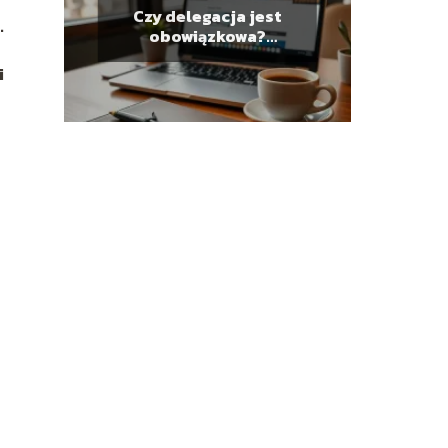
Czy delegacja jest
.
obowiązkowa?
Przewodnik po
i
podróżach służbowych