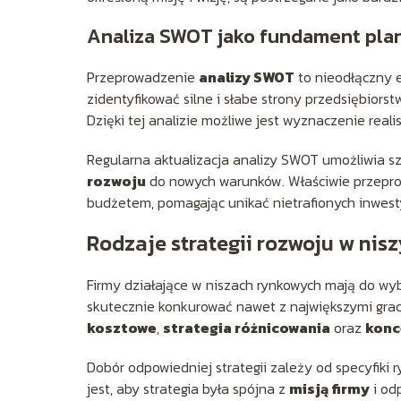
Analiza SWOT jako fundament pla
Przeprowadzenie
analizy SWOT
to nieodłączny 
zidentyfikować silne i słabe strony przedsiębiors
Dzięki tej analizie możliwe jest wyznaczenie real
Regularna aktualizacja analizy SWOT umożliwia 
rozwoju
do nowych warunków. Właściwie przepro
budżetem, pomagając unikać nietrafionych inwesty
Rodzaje strategii rozwoju w nis
Firmy działające w niszach rynkowych mają do wy
skutecznie konkurować nawet z największymi grac
kosztowe
,
strategia różnicowania
oraz
konc
Dobór odpowiedniej strategii zależy od specyfiki
jest, aby strategia była spójna z
misją firmy
i od