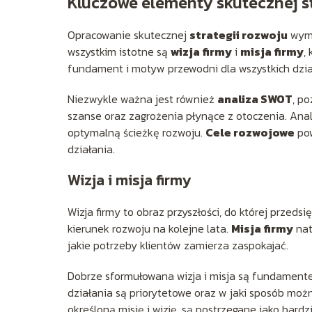
Kluczowe elementy skutecznej st
Opracowanie skutecznej
strategii rozwoju
wyma
wszystkim istotne są
wizja firmy
i
misja firmy
,
fundament i motyw przewodni dla wszystkich dzia
Niezwykle ważna jest również
analiza SWOT
, p
szanse oraz zagrożenia płynące z otoczenia. Anali
optymalną ścieżkę rozwoju.
Cele rozwojowe
pow
działania.
Wizja i misja firmy
Wizja firmy to obraz przyszłości, do której przed
kierunek rozwoju na kolejne lata.
Misja firmy
nat
jakie potrzeby klientów zamierza zaspokajać.
Dobrze sformułowana wizja i misja są fundamen
działania są priorytetowe oraz w jaki sposób mo
określoną misję i wizję, są postrzegane jako bard