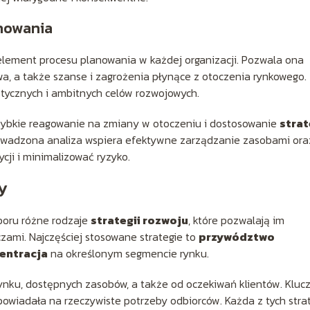
nowania
element procesu planowania w każdej organizacji. Pozwala ona
twa, a także szanse i zagrożenia płynące z otoczenia rynkowego.
istycznych i ambitnych celów rozwojowych.
szybkie reagowanie na zmiany w otoczeniu i dostosowanie
strat
wadzona analiza wspiera efektywne zarządzanie zasobami ora
cji i minimalizować ryzyko.
zy
boru różne rodzaje
strategii rozwoju
, które pozwalają im
zami. Najczęściej stosowane strategie to
przywództwo
entracja
na określonym segmencie rynku.
 rynku, dostępnych zasobów, a także od oczekiwań klientów. Klu
powiadała na rzeczywiste potrzeby odbiorców. Każda z tych strat