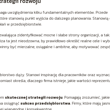
rategii rozwoju
ga uwzględnienia kilku fundamentalnych elementów. Przede
 które stanowią punkt wyjścia do dalszego planowania. Stanowią
łań w przedsiębiorstwie.
ozwalająca zidentyfikować mocne i słabe strony organizacji, a ta
za ta jest nieodzowna, by prawidłowo określić realne cele i wyb
inny być mierzalne, osiągalne i ambitne, aby motywować zespó
siębiorstwo dąży. Stanowi inspirację dla pracowników oraz wyznac
omiast określa, dlaczego firma istnieje, jakie wartości reprezentu
tem
skutecznej strategii rozwoju
. Pomagają zrozumieć, jakie
żna osiągnąć
sukces przedsiębiorstwa
. Firmy, które mają jasn
ziej wiarygodne i konsekwentne.