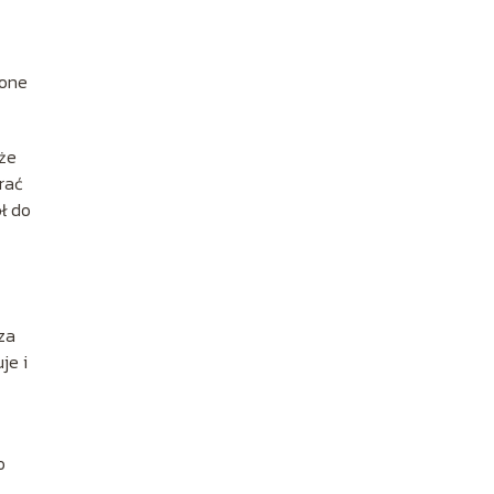
 one
kże
rać
ł do
za
je i
o