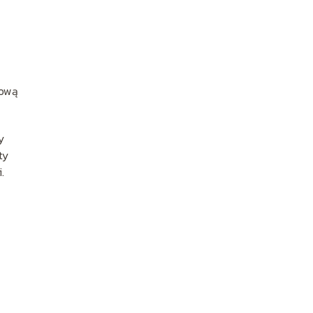
kową
y
ty
.