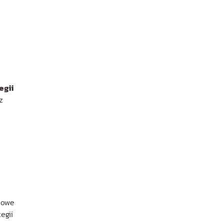
egii
z
czowe
egii