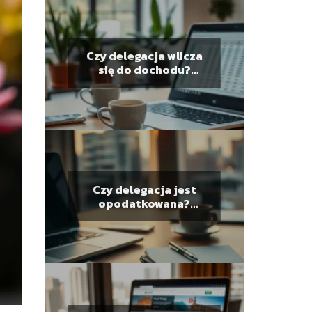
Czy delegacja wlicza
się do dochodu?
Przewodnik po
przepisach
Czy delegacja jest
opodatkowana?
Zasady i przepisy
dotyczące diet