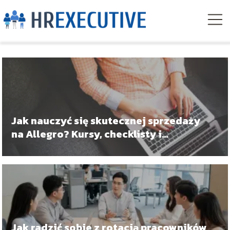
Jak nauczyć się skutecznej sprzedaży
na Allegro? Kursy, checklisty i
szkolenia dla sprzedawców
Jak radzić sobie z rotacją pracowników