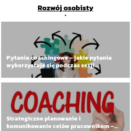
Rozwój osobisty
Pytania coachingowe – jakie pytania
wykorzystuje się podczas sesji
doradczych i coachingowych?
Strategiczne planowanie i
komunikowanie celów pracownikom –