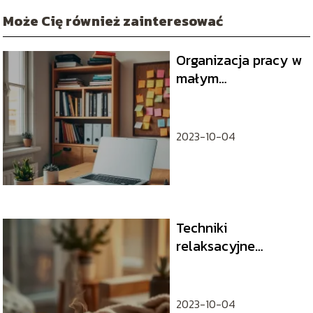
Może Cię również zainteresować
Organizacja pracy w
małym
przedsiębiorstwie –
kluczowe zasady i
wskazówki
2023-10-04
Techniki
relaksacyjne
pomagające
zredukować stres po
pracy
2023-10-04