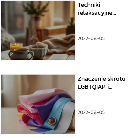
Techniki
relaksacyjne
pomagające
zredukować stres po
pracy
2022-08-05
Znaczenie skrótu
LGBTQIAP i
wyjaśnienie
poszczególnych
pojęć
2022-08-05