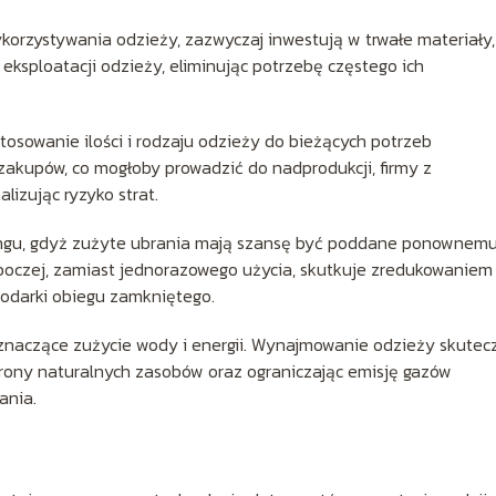
ykorzystywania odzieży, zazwyczaj inwestują w trwałe materiały,
eksploatacji odzieży, eliminując potrzebę częstego ich
osowanie ilości i rodzaju odzieży do bieżących potrzeb
akupów, co mogłoby prowadzić do nadprodukcji, firmy z
izując ryzyko strat.
ingu, gdyż zużyte ubrania mają szansę być poddane ponownem
boczej, zamiast jednorazowego użycia, skutkuje zredukowaniem
podarki obiegu zamkniętego.
 znaczące zużycie wody i energii. Wynajmowanie odzieży skutec
chrony naturalnych zasobów oraz ograniczając emisję gazów
ania.