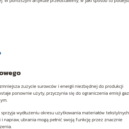
j. W poniższym artykule przedstawimy, w jaki sposób to podejś
u
kowego
zmniejsza zużycie surowców i energii niezbędnej do produkcji
staje ponownie użyty, przyczynia się do ograniczenia emisji ga
nym.
przyja wydłużeniu okresu użytkowania materiałów tekstylnych
 i napraw, ubrania mogą pełnić swoją funkcję przez znacznie
zenia.