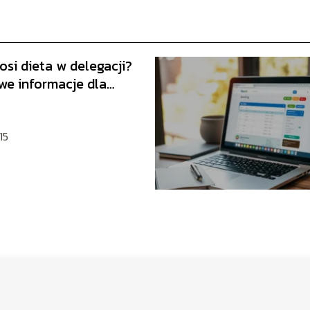
osi dieta w delegacji?
we informacje dla
ników
15