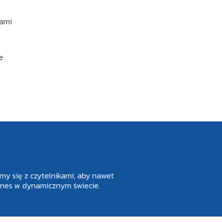
bami
ę
e
imy się z czytelnikami, aby nawet
biznes w dynamicznym świecie.