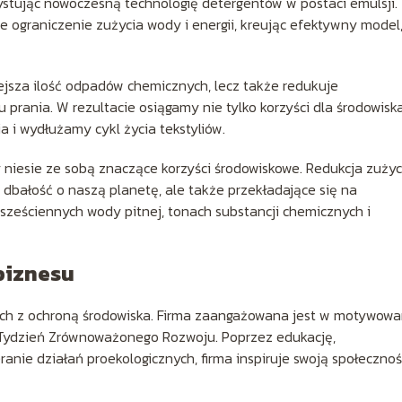
ystując nowoczesną technologię detergentów w postaci emulsji.
 ograniczenie zużycia wody i energii, kreując efektywny model
ejsza ilość odpadów chemicznych, lecz także redukuje
 prania. W rezultacie osiągamy nie tylko korzyści dla środowiska
 i wydłużamy cykl życia tekstyliów.
 niesie ze sobą znaczące korzyści środowiskowe. Redukcja zużyc
o dbałość o naszą planetę, ale także przekładające się na
sześciennych wody pitnej, tonach substancji chemicznych i
biznesu
anych z ochroną środowiska. Firma zaangażowana jest w motywowa
k Tydzień Zrównoważonego Rozwoju. Poprzez edukację,
ranie działań proekologicznych, firma inspiruje swoją społeczno