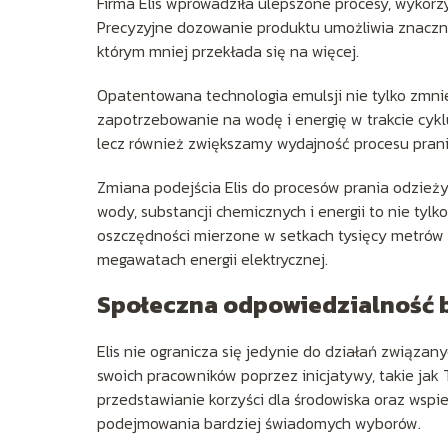
Firma Elis wprowadziła ulepszone procesy, wykorz
Precyzyjne dozowanie produktu umożliwia znaczne
którym mniej przekłada się na więcej.
Opatentowana technologia emulsji nie tylko zmni
zapotrzebowanie na wodę i energię w trakcie cyklu
lecz również zwiększamy wydajność procesu prania
Zmiana podejścia Elis do procesów prania odzieży
wody, substancji chemicznych i energii to nie tylk
oszczędności mierzone w setkach tysięcy metrów 
megawatach energii elektrycznej.
Społeczna odpowiedzialność 
Elis nie ogranicza się jedynie do działań związ
swoich pracowników poprzez inicjatywy, takie ja
przedstawianie korzyści dla środowiska oraz wspie
podejmowania bardziej świadomych wyborów.