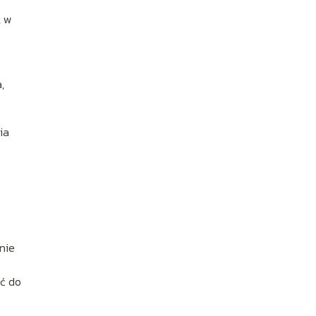
, w
,
ia
nie
ść do