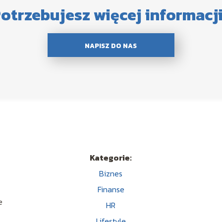
otrzebujesz więcej informacj
NAPISZ DO NAS
Kategorie:
Biznes
Finanse
s
e
HR
Lifestyle