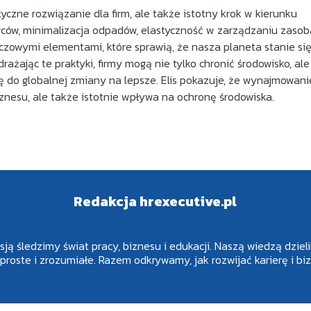
czne rozwiązanie dla firm, ale także istotny krok w kierunku
ców, minimalizacja odpadów, elastyczność w zarządzaniu zaso
czowymi elementami, które sprawią, że nasza planeta stanie si
ażając te praktyki, firmy mogą nie tylko chronić środowisko, ale
się do globalnej zmiany na lepsze. Elis pokazuje, że wynajmowani
biznesu, ale także istotnie wpływa na ochronę środowiska.
Redakcja hrexecutive.pl
asją śledzimy świat pracy, biznesu i edukacji. Naszą wiedzą dziel
 proste i zrozumiałe. Razem odkrywamy, jak rozwijać karierę i 