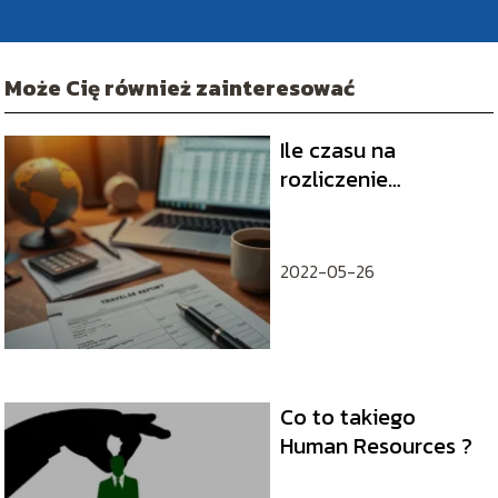
Może Cię również zainteresować
Ile czasu na
rozliczenie
delegacji?
Praktyczny
przewodnik
2022-05-26
Co to takiego
Human Resources ?