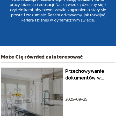
pracy, biznesu i edukacji. Naszą wiedzą dzielimy się z
czytelnikami, aby nawet zawiłe zagadnienia stały się
proste i zrozumiałe. Razem odkrywamy, jak rozwijać
karierę i biznes w dynamicznym świecie.
Może Cię również zainteresować
Przechowywanie
dokumentów w
biurze rachunkowym
– co może się
przydać
2025-09-25