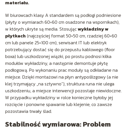
materiału.
W biurowcach klasy A standardem są podłogi podniesione
(płyty o wymiarach 60×60 cm osadzone na wspornikach),
w których ukryte są media. Stosując
wykładziny w
płytkach
(najczęściej format 50×50 cm, rzadziej 60×60
cm lub panele 25×100 cm), serwisant IT lub elektryk
potrzebujący dostać się do przepustu kablowego (floor
boxa) lub uszkodzonej wiązki, po prostu podnosi kilka
modułów wykładziny, a następnie demontuje płytę
podłogową. Po wykonaniu prac moduły są odkładane na
miejsce. Dzięki montażowi na płyn antypoślizgowy (a nie
klej trzymający „na sztywno”), struktura runa nie ulega
uszkodzeniu, a miejsce interwencji pozostaje niewidoczne.
W przypadku wykładziny w rolce konieczne byłoby jej
rozcięcie i ponowne spawanie lub klejenie, co zawsze
pozostawia trwały ślad.
Stabilność wymiarowa: Problem